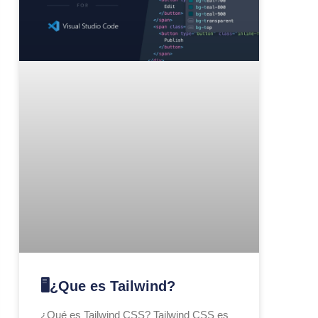
🖥️¿Que es Tailwind?
¿Qué es Tailwind CSS? Tailwind CSS es