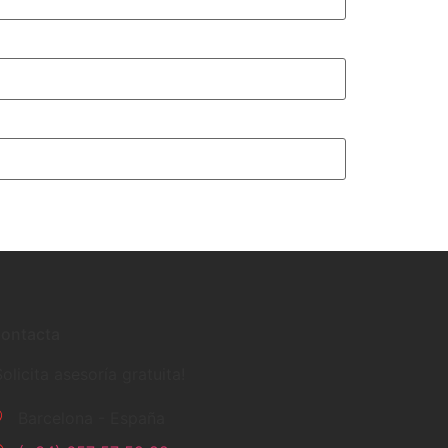
ontacta
Solicita asesoría gratuita!
Barcelona - España