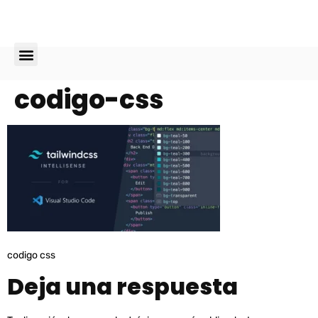
Diseño Web
codigo-css
codigo css
Deja una respuesta